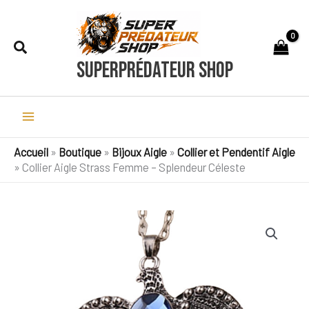
Aller
au
Rechercher
contenu
SuperPrédateur Shop
Accueil
»
Boutique
»
Bijoux Aigle
»
Collier et Pendentif Aigle
»
Collier Aigle Strass Femme – Splendeur Céleste
quantité
de
Collier
Aigle
Strass