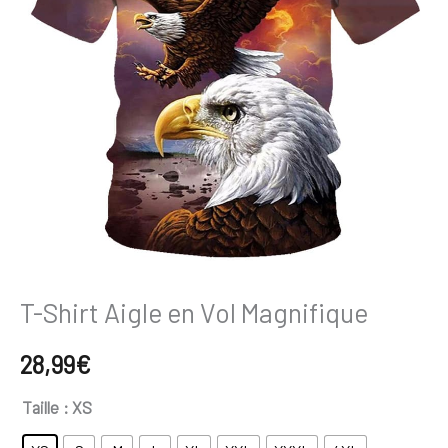
en
Vol
Magnifique
T-Shirt Aigle en Vol Magnifique
28,99
€
Taille
: XS