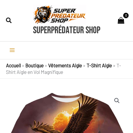
Aller
au
Rechercher
contenu
SuperPrédateur Shop
Accueil
»
Boutique
»
Vêtements Aigle
»
T-Shirt Aigle
»
T-
Shirt Aigle en Vol Magnifique
quantité
de
T-
Shirt
Aigle