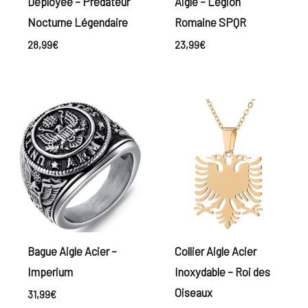
Déployée – Prédateur
Aigle – Légion
Nocturne Légendaire
Romaine SPQR
28,99
€
23,99
€
Bague Aigle Acier –
Collier Aigle Acier
Imperium
Inoxydable – Roi des
Oiseaux
31,99
€