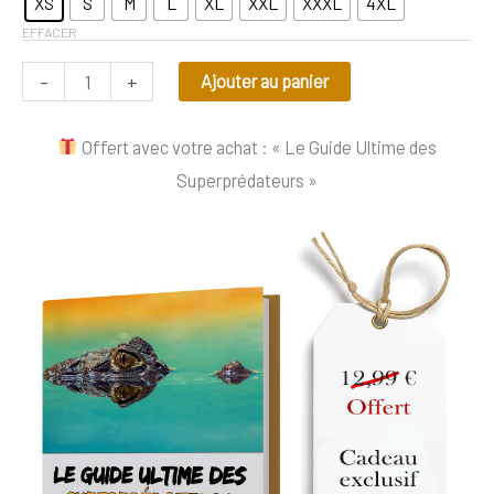
XS
S
M
L
XL
XXL
XXXL
4XL
EFFACER
-
+
Ajouter au panier
Offert avec votre achat : « Le Guide Ultime des
Superprédateurs »