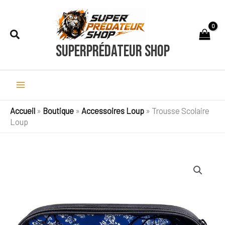
Aller
au
Rechercher
contenu
SuperPrédateur Shop
Accueil
»
Boutique
»
Accessoires Loup
»
Trousse Scolaire
Loup
quantité
de
Trousse
Scolaire
Loup