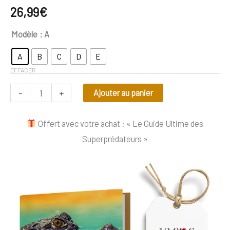
26,99
€
Modèle
: A
A
B
C
D
E
EFFACER
-
+
Ajouter au panier
Offert avec votre achat : « Le Guide Ultime des
Superprédateurs »