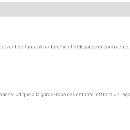
nsaction sécurisée
FAQ
Avis
ptivant de fantaisie enfantine et d’élégance décontractée, i
touche ludique à la garde-robe des enfants, offrant un regar