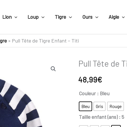
Lion
Loup
Tigre
Ours
Aigle
igre
»
Pull Tête de Tigre Enfant – Titi
Pull Tête de T
quantité
de
48,99
€
Pull
Tête
Couleur
: Bleu
de
Bleu
Gris
Rouge
Tigre
Taille enfant (ans)
: 5
Enfant