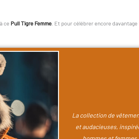
 à ce
Pull Tigre Femme
. Et pour célébrer encore davantage 
La collection de vêtemen
et audacieuses, inspirée
hommes et femmes, c