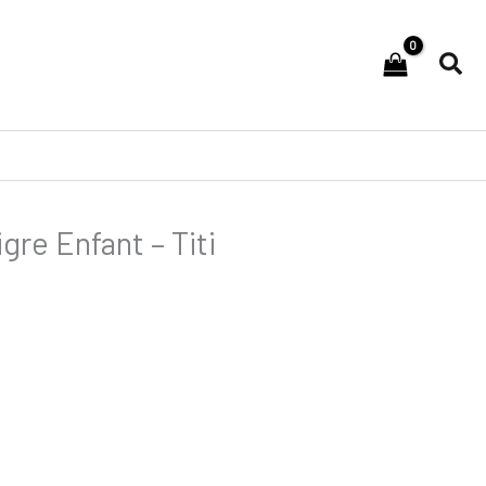
Rec
igre Enfant – Titi