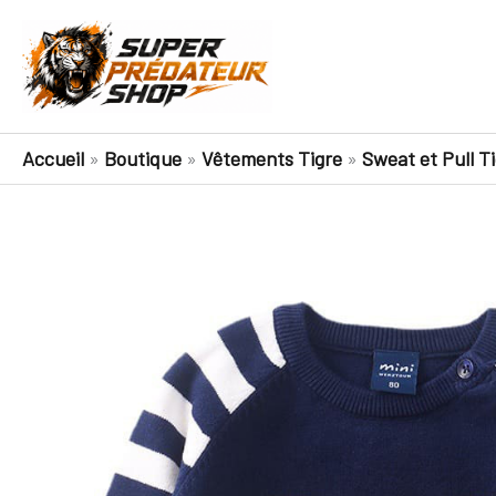
Aller
au
contenu
Accueil
»
Boutique
»
Vêtements Tigre
»
Sweat et Pull T