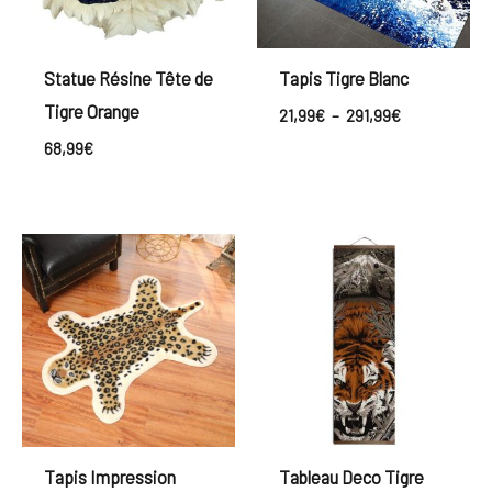
Statue Résine Tête de
Tapis Tigre Blanc
Tigre Orange
21,99
€
–
291,99
€
68,99
€
Plage
de
prix :
28,99€
à
43,99€
Tapis Impression
Tableau Deco Tigre