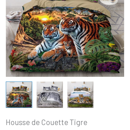
38,99€
Tigre
à
148,99€
Housse de Couette Tigre