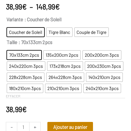
38,99
€
–
148,99
€
Variante
: Coucher de Soleil
Coucher de Soleil
Tigre Blanc
Couple de Tigre
Taille
: 70x133cm 2pcs
70x133cm 2pcs
135x200cm 2pcs
200x200cm 3pcs
240x220cm 3pcs
173x218cm 2pcs
200x230cm 3pcs
228x228cm 3pcs
264x228cm 3pcs
140x210cm 2pcs
180x210cm 3pcs
210x210cm 3pcs
240x210cm 3pcs
EFFACER
38,99
€
-
+
Ajouter au panier