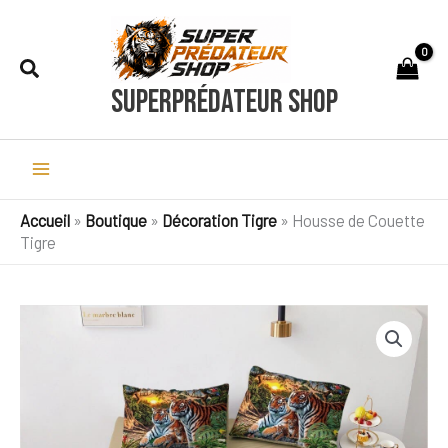
Aller
au
Rechercher
contenu
SuperPrédateur Shop
Accueil
»
Boutique
»
Décoration Tigre
»
Housse de Couette
Tigre
quantité
Plage
de
de
Housse
de
prix :
Couette