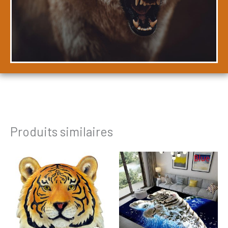
Produits similaires
Plage
de
prix :
21,99€
à
291,99€