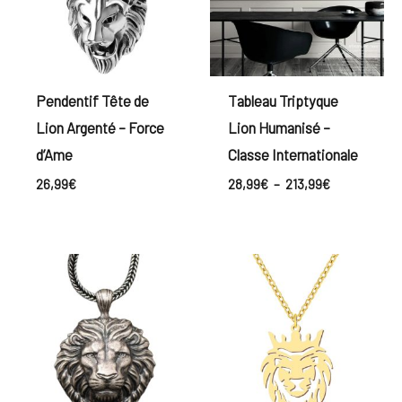
Pendentif Tête de
Tableau Triptyque
Lion Argenté – Force
Lion Humanisé –
d’Ame
Classe Internationale
26,99
€
28,99
€
–
213,99
€
Plage
de
prix :
228,99€
à
293,99€