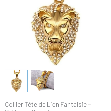
Lion
Fantaisie
-
Brillance
Majestueuse
Collier Tête de Lion Fantaisie –