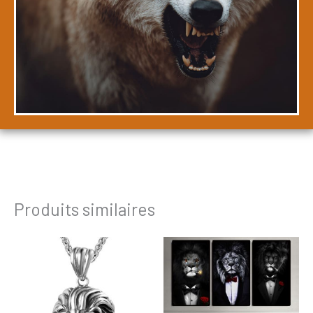
Produits similaires
Plage
de
prix :
28,99€
à
213,99€